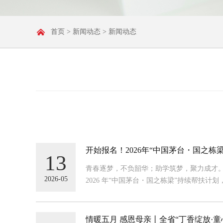
首页
>
新闻动态
> 新闻动态
开始报名！2026年“中国茅台・国之栋
13
青春逐梦，不负韶华；助学筑梦，聚力成才。
2026-05
2026 年“中国茅台・国之栋梁”持续帮扶
情暖五月 感恩母亲丨全省“丁香绽放·