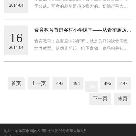
2014-04
于公益。两者的差别是很多很大的。积德行善大多
是个人行为。公益从一开始就是从社会层面着眼
的，更多的是团队行为和社会行为，着眼于公众参
与。公益事业的目标在于文化重建和社会重建，在
食育教育首进乡村小学课堂——从希望厨房到
16
于建设文明社会和谐社会。积德行善
食育教育，舌尖上的公益不断升级
食育教育：在百度中的解释，就是良好的饮食习惯
2014-04
培养教育。从幼儿期起，给予食物、食品相关知识
的教育，并将这种饮食教育，延伸到艺术想像力和
人观培养上。孩童时期营养不良造成的后果将是不
可逆的，而很多贫困地区的成年人缺乏最基本的营
养常识，这种营养知识不足导致的
首页
上一页
493
494
496
497
495
下一页
末页
地址：哈尔滨市南岗区清明七道街35号希望大厦4楼