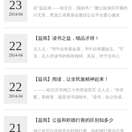
23
发到孩子手中
在“益起来——你关注，我捐书！”微公益项目开展的
2014-04
93天里，黑龙江省青基会微信公众平台爱心微友已
突破6,000余人。今天，伊春市、汤原县、桦川县等8
个市县31所村级小学的6,000余名学生收到了属于自
己的爱心图书。 别闹，我们的新图书来啦！开
【益阅】读书之益，细品才得！
22
古人云：“书中自有黄金屋，书中自有颜如玉。”可
2014-04
见，古人对读书的情有独钟。其实，对于任何人而
言，读书最大的好处在于：它让求知的人从中获
知，让无知的人变得有知。读史蒂芬·霍金的《时间
简史》和《果壳中的宇宙》，畅游在粒子、生命和
【益讯】阅读，让全民族精神起来！
22
星体的处境中，感受智慧的光泽
---------哈尔滨市闽江小学阅读宣言 古人云：“布衣
2014-04
暖，菜根香，最是读书滋味长。”读书，会让你成为
谦谦君子；读书，会启迪你与日月同光。读书，可
以染绿内心的荒漠；读书，能改变世界的荒凉！审
视天下，纵观古今，一个国家，一个民族，要兴旺
【益阅】公益和积德行善的区别知多少
21
发达
做公益可以说就是在积德行善，但积德行善远不等