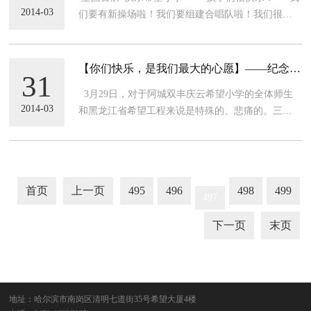
2014-03
们要有新操场啦！我们要组建合唱队啦！我们很快
乐！奶奶您看到了吗？您听到了吗？谢谢您！我们
最最亲爱的张庆云奶奶！”这是发生在阿城双丰庆云
希望小学校
【你们快乐，是我们最大的心愿】——纪念张
31
庆云老人逝世三周年
3月29日，对于阿城双丰庆云希望小学的全体师生
2014-03
和黑龙江省希望工程来说是特殊的、悲痛的。三年
前的这天，最敬爱的百岁爱心老人张庆云离开了我
们。老人用一生的时光从事教育、关注教育；更是
在晚年投身公益，将自己所有的爱和对未来教育的
希望
首页
上一页
495
496
498
499
497
下一页
末页
地址：哈尔滨市南岗区清明七道街35号希望大厦4楼