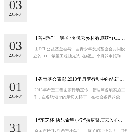
03
不让一个孩子掉队
2014-04
【善·榜样】 我省7名优秀乡村教师获“TCL希
03
望工程烛光奖”
由TCL公益基金会与中国青少年发展基金会共同设
2014-04
立的“TCL希望工程烛光奖”在经过5个月的申报和筛
选，最终全国评先出300名优秀教师。我省有7名乡
村教师获得“TCL希望工程烛光奖”。 据悉，30
【省青基会表彰 2013年圆梦行动中的先进集
01
体和个人】
2013年希望工程圆梦行动宣传、管理等各项实施工
2014-04
作，在各级领导的亲切关怀下，在社会各界的鼎力
支持下，在全省各级团组织的共同努力下，共筹集
善款970.38万元，资助3772名品学兼优、家庭贫困的
农村大学新生顺利步入大学的校门。 &
【“东芝杯·快乐希望小学”授牌暨庆云爱心操
31
场启动仪式】
全国百所“快乐希望小学”——孩子们很快乐！ “我