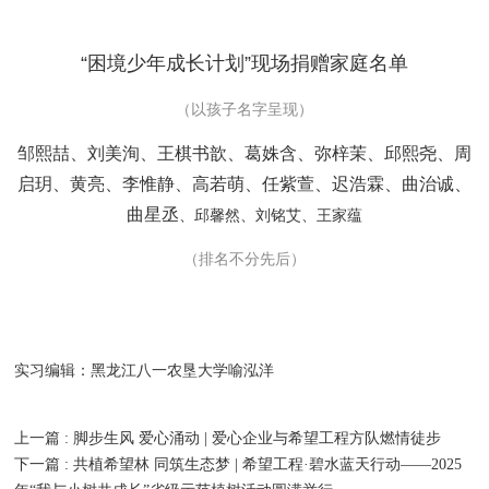
“困境少年成长计划”现场捐赠家庭名单
（以孩子名字呈现）
邹熙喆、刘美洵、王棋书歆、葛姝含、弥梓茉、邱熙尧、周
启玥、黄亮、李惟静、高若萌、任紫萱、迟浩霖、曲治诚、
曲星丞
、邱馨然、刘铭艾、王家蕴
（排名不分先后）
实习编辑：黑龙江八一农垦大学喻泓洋
上一篇
: 脚步生风 爱心涌动 | 爱心企业与希望工程方队燃情徒步
下一篇
: 共植希望林 同筑生态梦 | 希望工程·碧水蓝天行动——2025