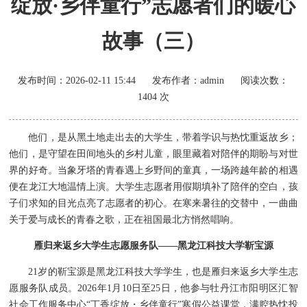
绽放·乡伴童行”志愿者们的暖心
故事（三）
发布时间：
2026-02-11 15:44
发布作者：
admin
阅读次数：
1404
次
他们，是从黑土地走出去的大学生，带着学识与热忱重返故乡；
他们，是守望在田间地头的乡村儿童，眼里藏着对陪伴的期盼与对世
界的好奇。当象牙塔的青春遇上乡野间的童真，一场跨越年龄的相遇
便在龙江大地温情上演。大学生志愿者用假期填补了陪伴的空白，孩
子们求知的目光点亮了志愿者的初心。在寒来暑往的交替中，一曲曲
关于爱与成长的青春之歌，正在祖国最北方悄然唱响。
雁归来返乡大学生志愿服务队——黑龙江科技大学靳宝源
21岁的靳宝源是黑龙江科技大学学生，也是雁归来返乡大学生志
愿服务队成员。2026年1月10日至25日，他参与牡丹江市阳明区汇智
社会工作服务中心“丁香绽放・乡伴童行”寒假公益课堂，满腔热忱投