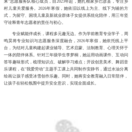
来”志愿服务队核心成员，自2023年起，她扎根家乡巴彦县，专注乡
村儿童关爱服务。2026年寒假，她依旧以线上为主、线下为辅的方
式，为留守、困境儿童及新就业群体子女提供系统化陪伴，用三年坚
守诠释青年志愿者的责任与初心。
专业赋能伴成长，课程多元趣无边。作为学前教育专业学子，周
鸣昊将专业知识与志愿服务深度融合，2026年寒假，她依托线上平
台，为结对儿童构建起课业辅导、艺术启蒙、法制教育、心理关怀于
一体的陪伴体系。针对三年级学生李梦桐，她运用动画课件、互动问
答等趣味形式，梳理知识点、破解学习难点；开设创意美术、舞蹈音
乐课程，在“我爱劳动”主题手工课上共同制作安静书，通过水油分离
绘画让孩子感受冰雪创作乐趣。同时，她将安全教育融入日常陪伴，
让孩子在轻松氛围中提升安全意识，实现全面成长。